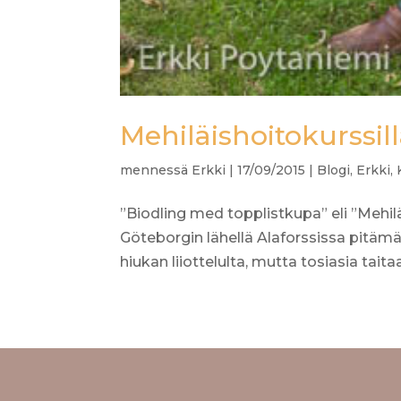
Mehiläishoitokurssil
mennessä
Erkki
|
17/09/2015
|
Blogi
,
Erkki
,
”Biodling med topplistkupa” eli ”Mehilä
Göteborgin lähellä Alaforssissa pitämän
hiukan liiottelulta, mutta tosiasia taitaa.