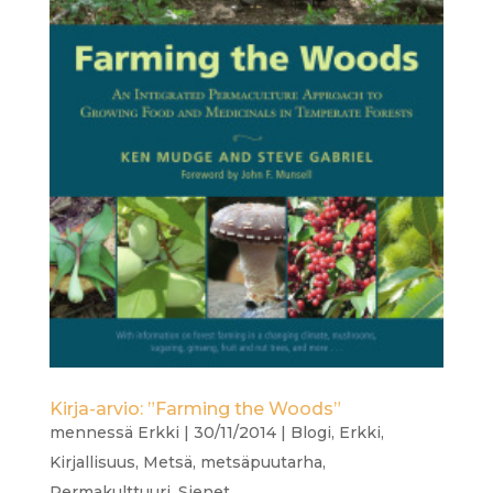
Kirja-arvio: ”Farming the Woods”
mennessä
Erkki
|
30/11/2014
|
Blogi
,
Erkki
,
Kirjallisuus
,
Metsä
,
metsäpuutarha
,
Permakulttuuri
,
Sienet