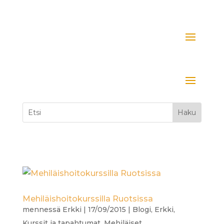
Mehiläishoitokurssilla Ruotsissa
mennessä
Erkki
|
17/09/2015
|
Blogi
,
Erkki
,
Kurssit ja tapahtumat
,
Mehiläiset