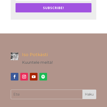
SUBSCRIBE!
Iso Potkästi
Kuuntele meitä!