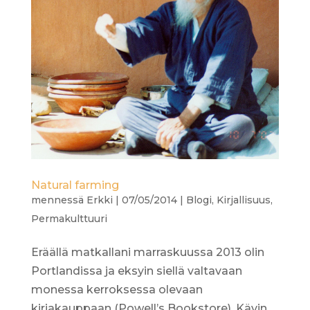
Natural farming
mennessä
Erkki
|
07/05/2014
|
Blogi
,
Kirjallisuus
,
Permakulttuuri
Eräällä matkallani marraskuussa 2013 olin
Portlandissa ja eksyin siellä valtavaan
monessa kerroksessa olevaan
kirjakauppaan (Powell’s Bookstore). Kävin