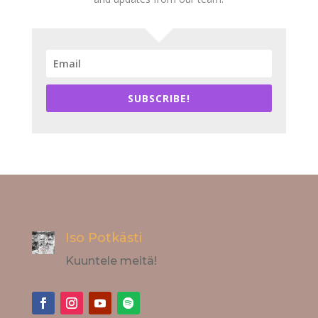
SUBSCRIBE!
Iso Potkästi
Kuuntele meitä!