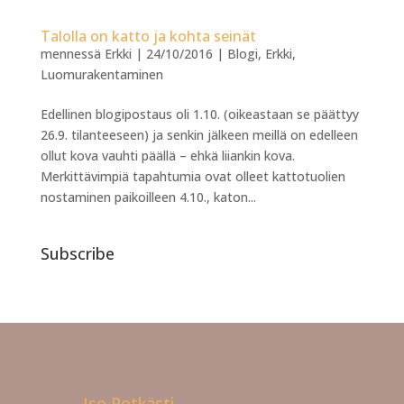
Talolla on katto ja kohta seinät
mennessä
Erkki
|
24/10/2016
|
Blogi
,
Erkki
,
Luomurakentaminen
Edellinen blogipostaus oli 1.10. (oikeastaan se päättyy
26.9. tilanteeseen) ja senkin jälkeen meillä on edelleen
ollut kova vauhti päällä – ehkä liiankin kova.
Merkittävimpiä tapahtumia ovat olleet kattotuolien
nostaminen paikoilleen 4.10., katon...
Subscribe
Iso Potkästi