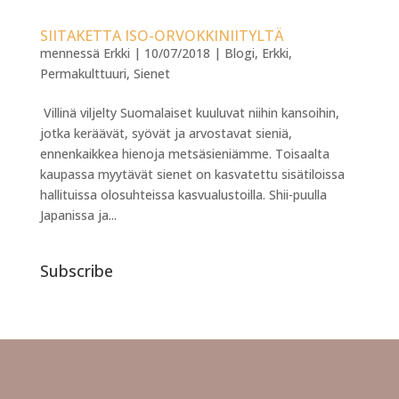
SIITAKETTA ISO-ORVOKKINIITYLTÄ
mennessä
Erkki
|
10/07/2018
|
Blogi
,
Erkki
,
Permakulttuuri
,
Sienet
Villinä viljelty Suomalaiset kuuluvat niihin kansoihin,
jotka keräävät, syövät ja arvostavat sieniä,
ennenkaikkea hienoja metsäsieniämme. Toisaalta
kaupassa myytävät sienet on kasvatettu sisätiloissa
hallituissa olosuhteissa kasvualustoilla. Shii-puulla
Japanissa ja...
Subscribe