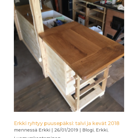
Erkki ryhtyy puusepäksi: talvi ja kevät 2018
mennessä
Erkki
|
26/01/2019
|
Blogi
,
Erkki
,