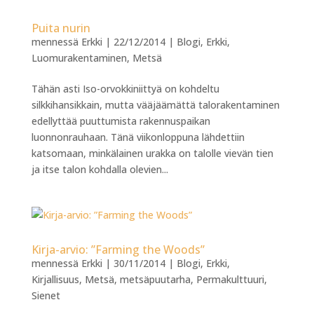
Puita nurin
mennessä
Erkki
|
22/12/2014
|
Blogi
,
Erkki
,
Luomurakentaminen
,
Metsä
Tähän asti Iso-orvokkiniittyä on kohdeltu
silkkihansikkain, mutta vääjäämättä talorakentaminen
edellyttää puuttumista rakennuspaikan
luonnonrauhaan. Tänä viikonloppuna lähdettiin
katsomaan, minkälainen urakka on talolle vievän tien
ja itse talon kohdalla olevien...
Kirja-arvio: ”Farming the Woods”
mennessä
Erkki
|
30/11/2014
|
Blogi
,
Erkki
,
Kirjallisuus
,
Metsä
,
metsäpuutarha
,
Permakulttuuri
,
Sienet