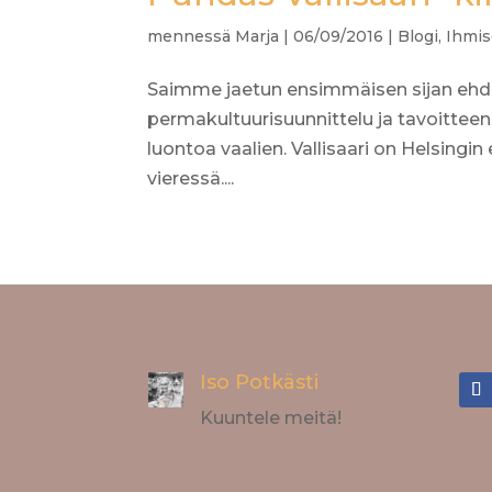
mennessä
Marja
|
06/09/2016
|
Blogi
,
Ihmis
Saimme jaetun ensimmäisen sijan ehdot
permakultuurisuunnittelu ja tavoitteen
luontoa vaalien. Vallisaari on Helsingi
vieressä....
Iso Potkästi
Kuuntele meitä!