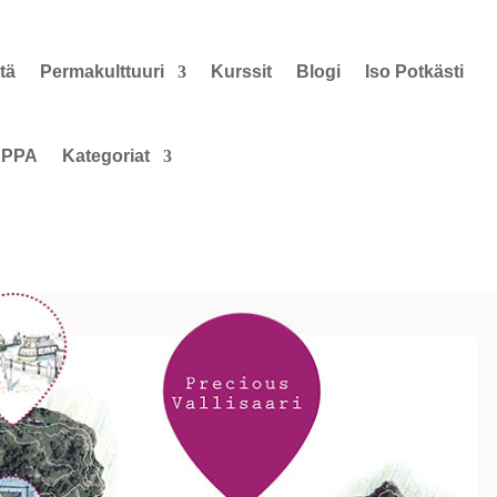
tä
Permakulttuuri
Kurssit
Blogi
Iso Potkästi
PPA
Kategoriat