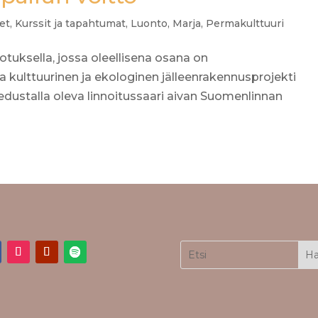
et
,
Kurssit ja tapahtumat
,
Luonto
,
Marja
,
Permakulttuuri
uksella, jossa oleellisena osana on
a kulttuurinen ja ekologinen jälleenrakennusprojekti
n edustalla oleva linnoitussaari aivan Suomenlinnan