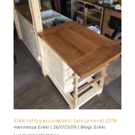
Erkki ryhtyy puusepäksi: talvi ja kevät 2018
mennessä
Erkki
|
26/01/2019
|
Blogi
,
Erkki
,