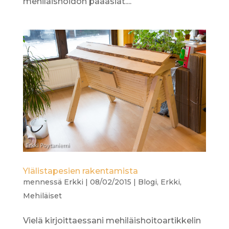
mehiläishoidon pääasiat....
Ylälistapesien rakentamista
mennessä
Erkki
|
08/02/2015
|
Blogi
,
Erkki
,
Mehiläiset
Vielä kirjoittaessani mehiläishoitoartikkelin