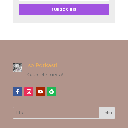
SUBSCRIBE!
Iso Potkästi
Kuuntele meitä!