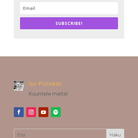
SUBSCRIBE!
Iso Potkästi
Kuuntele meitä!