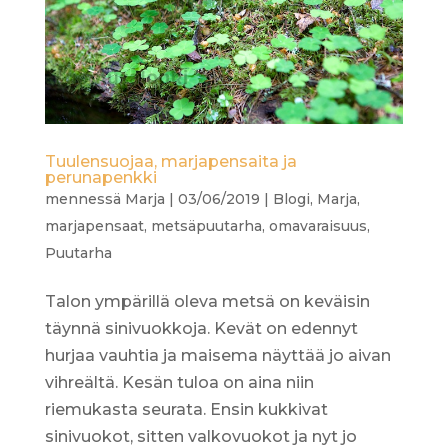
Tuulensuojaa, marjapensaita ja
perunapenkki
mennessä
Marja
|
03/06/2019
|
Blogi
,
Marja
,
marjapensaat
,
metsäpuutarha
,
omavaraisuus
,
Puutarha
Talon ympärillä oleva metsä on keväisin
täynnä sinivuokkoja. Kevät on edennyt
hurjaa vauhtia ja maisema näyttää jo aivan
vihreältä. Kesän tuloa on aina niin
riemukasta seurata. Ensin kukkivat
sinivuokot, sitten valkovuokot ja nyt jo