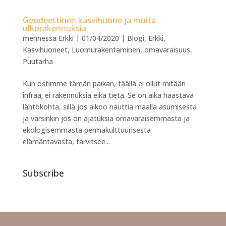
Geodeettinen kasvihuone ja muita
ulkorakennuksia
mennessä
Erkki
|
01/04/2020
|
Blogi
,
Erkki
,
Kasvihuoneet
,
Luomurakentaminen
,
omavaraisuus
,
Puutarha
Kun ostimme tämän paikan, täällä ei ollut mitään
infraa; ei rakennuksia eikä tietä. Se on aika haastava
lähtökohta, sillä jos aikoo nauttia maalla asumisesta
ja varsinkin jos on ajatuksia omavaraisemmasta ja
ekologisemmasta permakulttuurisesta
elämäntavasta, tarvitsee...
Subscribe