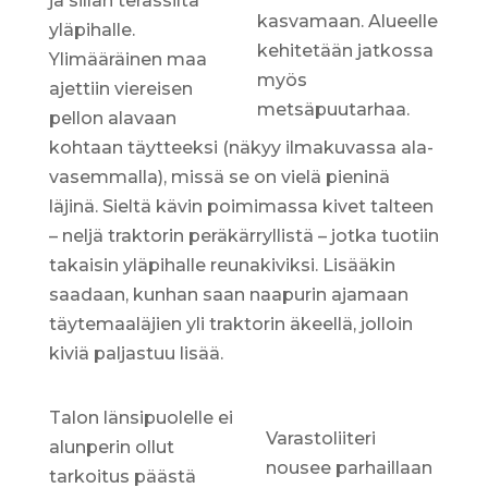
ja sillan terassilta
kasvamaan. Alueelle
yläpihalle.
kehitetään jatkossa
Ylimääräinen maa
myös
ajettiin viereisen
metsäpuutarhaa.
pellon alavaan
kohtaan täytteeksi (näkyy ilmakuvassa ala-
vasemmalla), missä se on vielä pieninä
läjinä. Sieltä kävin poimimassa kivet talteen
– neljä traktorin peräkärryllistä – jotka tuotiin
takaisin yläpihalle reunakiviksi. Lisääkin
saadaan, kunhan saan naapurin ajamaan
täytemaaläjien yli traktorin äkeellä, jolloin
kiviä paljastuu lisää.
Talon länsipuolelle ei
Varastoliiteri
alunperin ollut
nousee parhaillaan
tarkoitus päästä