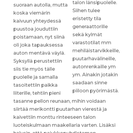
talon länsipuolelle.
suoraan autolla, mutta
Siihen tulee
koska viemärin
eristetty tila
kaivuun yhteydessä
generaattorille
puustoa jouduttiin
sekä kylmät
poistamaan, nyt siinä
varastotilat mm
oli joka tapauksessa
mehiläistarvikkeille,
auton mentävä väylä.
puutarhavälineille,
Syksyllä perustettiin
autonrenkaille ym
siis tie myös tälle
ym. Ainakin jotakin
puolelle ja samalla
saadaan sinne
tasoitettiin paikka
piiloon pyörimästä.
liiterille, tehtiin pieni
tasanne pellon reunaan, mihin voidaan
siirtää merikontti puutarhan vierestä ja
kaivettiin monttu rinteeseen talon
luoteiskulmaan maakellaria varten. Lisäksi