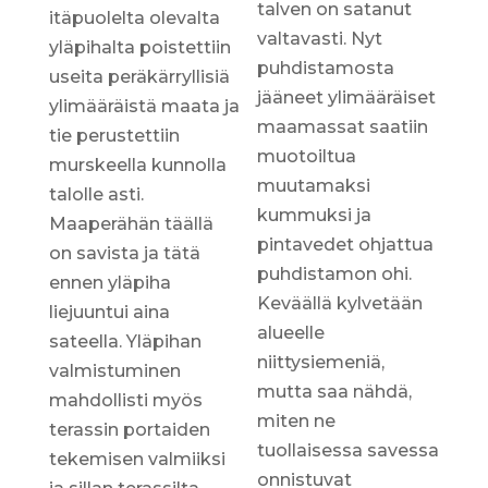
talven on satanut
itäpuolelta olevalta
valtavasti. Nyt
yläpihalta poistettiin
puhdistamosta
useita peräkärryllisiä
jääneet ylimääräiset
ylimääräistä maata ja
maamassat saatiin
tie perustettiin
muotoiltua
murskeella kunnolla
muutamaksi
talolle asti.
kummuksi ja
Maaperähän täällä
pintavedet ohjattua
on savista ja tätä
puhdistamon ohi.
ennen yläpiha
Keväällä kylvetään
liejuuntui aina
alueelle
sateella. Yläpihan
niittysiemeniä,
valmistuminen
mutta saa nähdä,
mahdollisti myös
miten ne
terassin portaiden
tuollaisessa savessa
tekemisen valmiiksi
onnistuvat