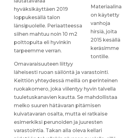
lautatavaraa
Materiaalina
hyväksikäyttäen 2019
on käytetty
loppukesällä talon
vanhoja
länsipuolelle. Periaatteessa
hirsiä, joita
siihen mahtuu noin 10 m2
2015 kesällä
polttopuita eli hyvinkin
keräsimme
tarpeemme verran.
tontille.
Omavaraisuuteen liittyy
läheisesti ruoan säilöntä ja varastointi.
Keittiön yhteydessä meillä on perinteinen
ruokakomero, joka viilentyy hyvin talvella
tuuletuskanavien kautta. Se mahdollistaa
melko suuren hätävaran pitämisen
kuivatavaran osalta, mutta ei ratkaise
esimerkiksi perunoiden ja juuresten
varastointia. Takan alla oleva kellari