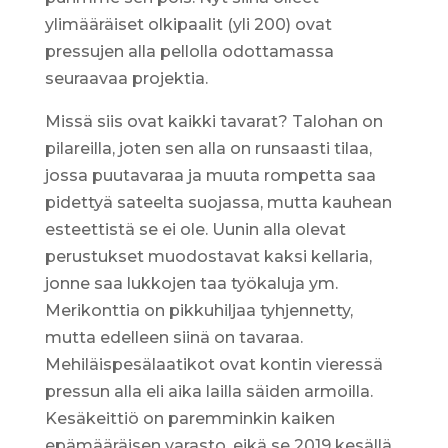
ylimääräiset olkipaalit (yli 200) ovat
pressujen alla pellolla odottamassa
seuraavaa projektia.
Missä siis ovat kaikki tavarat? Talohan on
pilareilla, joten sen alla on runsaasti tilaa,
jossa puutavaraa ja muuta rompetta saa
pidettyä sateelta suojassa, mutta kauhean
esteettistä se ei ole. Uunin alla olevat
perustukset muodostavat kaksi kellaria,
jonne saa lukkojen taa työkaluja ym.
Merikonttia on pikkuhiljaa tyhjennetty,
mutta edelleen siinä on tavaraa.
Mehiläispesälaatikot ovat kontin vieressä
pressun alla eli aika lailla säiden armoilla.
Kesäkeittiö on paremminkin kaiken
epämääräisen varasto, eikä se 2019 kesällä