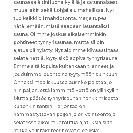
saunassa äitini luona kylällä ja satunnaisesti
muuallakin sekä Lohjalla uimahallissa. Nyt
tuo kaikki oli mahdotonta. Marja rupesi
hätäilemään, mistä saadaan lauantaiksi
sauna. Olimme joskus aikaisemminkin
pohtineet tynnyrisaunaa, mutta silloin
ajatus oli hylätty. Nyt aloimme kiivaasti taas
selata nettiä, löytyisikö sopiva tynnyrisauna.
Emme sitä lopulta kuitenkaan tilanneet ja
jouduimme lauantaina tyytymään suihkuun.
Onneksi maaliskuussa aurinko paistaa jo
niin paljon, että lämmintä vettä on yllinkyllin.
Mutta päätös tynnyrisaunan hankkimisesta
kuitenkin tehtiin. Tarjontaa on
hämmästyttävän paljon ja eri vaihtoehtoja
selatessa alkoi muotoutua ajatuksia siitä,
mitkä valintakriteerit ovat oleellisia: