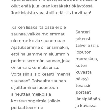
ollut enää juurikaan kesäkeittiökäytössä.
Jonkinlaista varastoliiteriä siis tarvitaan!
Kaiken lisäksi talossa ei ole
Santeri
saunaa, vaikka molemmat
rakensi
olemme kovia saunomaan.
talvella (siis
Ajatuksemme oli ensinnäkin,
loputon
että haluamme mieluummin
marraskuu,
perinteisemmän saunan, joka
kuten
on oma rakennuksensa.
kuvasta
Voitaisiin siis oikeasti ”mennä
näkyy)
saunaan”. Toisaalta saunan
terassin
sijoittaminen asuntoon
portaat
aiheuttaa melkoisia
länsipäähän
kosteusongelmia, jolloin
ja kuvassa
periaatteemme