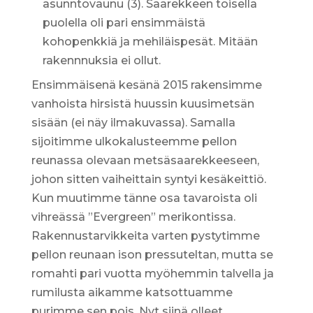
asunntovaunu (3). Saarekkeen toisella
puolella oli pari ensimmäistä
kohopenkkiä ja mehiläispesät. Mitään
rakennnuksia ei ollut.
Ensimmäisenä kesänä 2015 rakensimme
vanhoista hirsistä huussin kuusimetsän
sisään (ei näy ilmakuvassa). Samalla
sijoitimme ulkokalusteemme pellon
reunassa olevaan metsäsaarekkeeseen,
johon sitten vaiheittain syntyi kesäkeittiö.
Kun muutimme tänne osa tavaroista oli
vihreässä ”Evergreen” merikontissa.
Rakennustarvikkeita varten pystytimme
pellon reunaan ison pressuteltan, mutta se
romahti pari vuotta myöhemmin talvella ja
rumilusta aikamme katsottuamme
purimme sen pois. Nyt siinä olleet