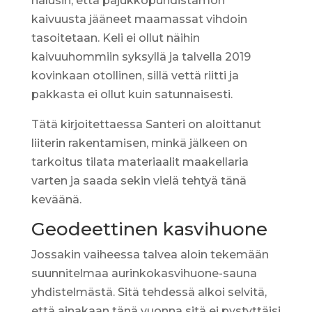
halusin, että pajukkopuhdistamon
kaivuusta jääneet maamassat vihdoin
tasoitetaan. Keli ei ollut näihin
kaivuuhommiin syksyllä ja talvella 2019
kovinkaan otollinen, sillä vettä riitti ja
pakkasta ei ollut kuin satunnaisesti.
Tätä kirjoitettaessa Santeri on aloittanut
liiterin rakentamisen, minkä jälkeen on
tarkoitus tilata materiaalit maakellaria
varten ja saada sekin vielä tehtyä tänä
keväänä.
Geodeettinen kasvihuone
Jossakin vaiheessa talvea aloin tekemään
suunnitelmaa aurinkokasvihuone-sauna
yhdistelmästä. Sitä tehdessä alkoi selvitä,
että ainakaan tänä vuonna sitä ei pystyttäisi