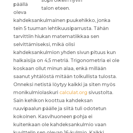
sopii oikein hyvin
päällä
talon eteen.
oleva
kahdeksankulmainen puukehikko, jonka
tein 5 tuuman lehtikuusiparrusta. Tähän
tarvittiin hiukan matematiikkaa sen
selvittämiseksi, mikä olisi
kahdeksankulmion yhden sivun pituus kun
halkaisija on 4,5 metriä. Trigonometria ei ole
koskaan ollut minun alaa, enkä millään
saanut yhtälöstä mitään tolkullista tulosta.
Onneksi netistä löytyy kaikki ja siten myös
monikulmiolaskuri
calculat.org
sivustolta.
Sain kehikon koottua kahdeksan
ruuvipaalun päälle ja siitä tuli odotetun
kokoinen. Kasvihuoneen pohja ei
kuitenkaan ole kahdeksankulmio vaan
kuvittelin sen olevan 16-kulmio. Kaikki