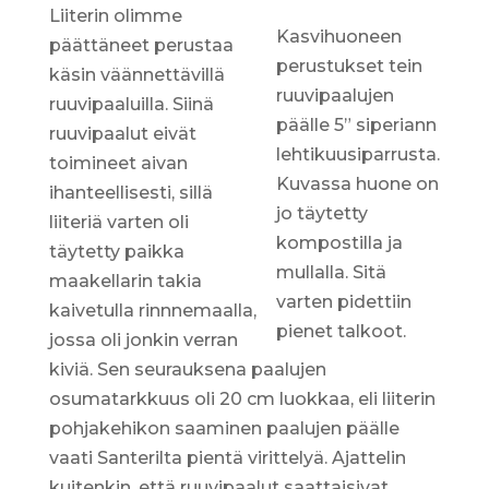
Liiterin olimme
Kasvihuoneen
päättäneet perustaa
perustukset tein
käsin väännettävillä
ruuvipaalujen
ruuvipaaluilla. Siinä
päälle 5” siperiann
ruuvipaalut eivät
lehtikuusiparrusta.
toimineet aivan
Kuvassa huone on
ihanteellisesti, sillä
jo täytetty
liiteriä varten oli
kompostilla ja
täytetty paikka
mullalla. Sitä
maakellarin takia
varten pidettiin
kaivetulla rinnnemaalla,
pienet talkoot.
jossa oli jonkin verran
kiviä. Sen seurauksena paalujen
osumatarkkuus oli 20 cm luokkaa, eli liiterin
pohjakehikon saaminen paalujen päälle
vaati Santerilta pientä virittelyä. Ajattelin
kuitenkin, että ruuvipaalut saattaisivat