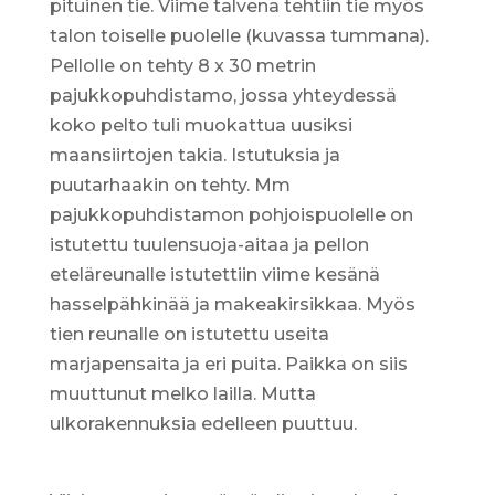
pituinen tie. Viime talvena tehtiin tie myös
talon toiselle puolelle (kuvassa tummana).
Pellolle on tehty 8 x 30 metrin
pajukkopuhdistamo, jossa yhteydessä
koko pelto tuli muokattua uusiksi
maansiirtojen takia. Istutuksia ja
puutarhaakin on tehty. Mm
pajukkopuhdistamon pohjoispuolelle on
istutettu tuulensuoja-aitaa ja pellon
eteläreunalle istutettiin viime kesänä
hasselpähkinää ja makeakirsikkaa. Myös
tien reunalle on istutettu useita
marjapensaita ja eri puita. Paikka on siis
muuttunut melko lailla. Mutta
ulkorakennuksia edelleen puuttuu.