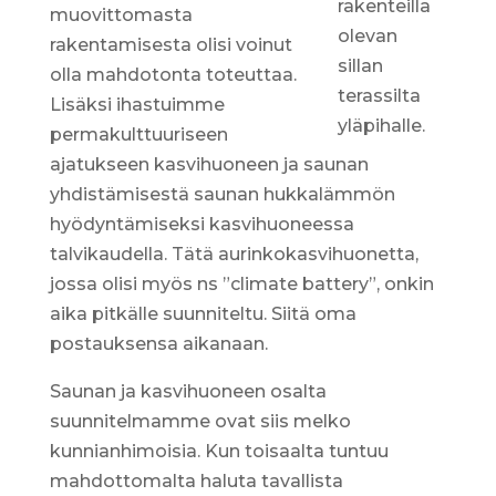
rakenteilla
muovittomasta
olevan
rakentamisesta olisi voinut
sillan
olla mahdotonta toteuttaa.
terassilta
Lisäksi ihastuimme
yläpihalle.
permakulttuuriseen
ajatukseen kasvihuoneen ja saunan
yhdistämisestä saunan hukkalämmön
hyödyntämiseksi kasvihuoneessa
talvikaudella. Tätä aurinkokasvihuonetta,
jossa olisi myös ns ”climate battery”, onkin
aika pitkälle suunniteltu. Siitä oma
postauksensa aikanaan.
Saunan ja kasvihuoneen osalta
suunnitelmamme ovat siis melko
kunnianhimoisia. Kun toisaalta tuntuu
mahdottomalta haluta tavallista