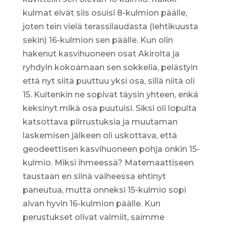
kulmat eivät siis osuisi 8-kulmion päälle,
joten tein vielä terassilaudasta (lehtikuusta
sekin) 16-kulmion sen päälle. Kun olin
hakenut kasvihuoneen osat Akirolta ja
ryhdyin kokoamaan sen sokkelia, pelästyin
että nyt siitä puuttuu yksi osa, sillä niitä oli
15. Kuitenkin ne sopivat täysin yhteen, enkä
keksinyt mikä osa puutuisi. Siksi oli lopulta
katsottava piirrustuksia ja muutaman
laskemisen jälkeen oli uskottava, että
geodeettisen kasvihuoneen pohja onkin 15-
kulmio. Miksi ihmeessä? Matemaattiseen
taustaan en siinä vaiheessa ehtinyt
paneutua, mutta onneksi 15-kulmio sopi
aivan hyvin 16-kulmion päälle. Kun
perustukset olivat valmiit, saimme