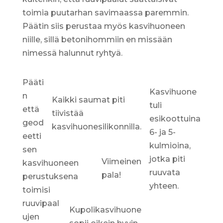
toimia puutarhan savimaassa paremmin.
Päätin siis perustaa myös kasvihuoneen
niille, sillä betonihommiin en missään
nimessä halunnut ryhtyä.
Pääti
Kasvihuone
n
Kaikki saumat piti
tuli
että
tiivistää
esikoottuina
geod
kasvihuonesilikonnilla.
6- ja 5-
eetti
kulmioina,
sen
jotka piti
Viimeinen
kasvihuoneen
ruuvata
pala!
perustuksena
yhteen.
toimisi
ruuvipaal
Kupolikasvihuone
ujen