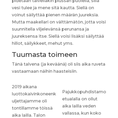
pidetään talvellakin plussan puolella, sillä
vesi tulee ja mene sitä kautta. Siellä on
voinut säilyttää pienen määrän juureksia.
Mutta maakellari on välttämätön, jotta voisi
suunnitella viljelevänsä perunansa ja
juureksensa itse. Siellä voisi lisäksi säilyttää
hillot, säilykkeet, mehut yms.
Tuumasta toimeen
Tänä talvena (ja keväänä) oli siis aika ruveta
vastaamaan näihin haasteisiin.
2019 aikana
Pajukkopuhdistamo
luottokaivinkoneenk
etualalla on ollut
uljettajamme oli
aika lailla veden
tontillamme töissä
vallassa, kun koko
aika lailla. Talon