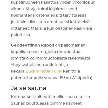
kupolihuoneen kasattua yhden viikonlopun
aikana. Marja toimi kirjaimellisesti
kolmantena kätenä eli piti tarvittaessa
jostakin kiinni kun omat kaksi kättä eivät
riittäneet. Marjalla kun oli toinen käsi vielä
paketissa.
Geodeettinen kupoli
on pallomainen
kupolirakennelma, joka muodostuu
lomittain kolmiomuotoisista rakenteista.
Yhdysvaltalainen arkkitehti ja
keksijä
Buckminster Fuller
kehitti ja
patentoi kupolin vuonna 1954. (Wikipedia)
Ja se sauna
Korona-kriisi aiheutti meille sauna-kriisin.
Saunan puuttuessa olimme käyneet