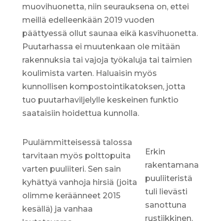
muovihuonetta, niin seurauksena on, ettei
meillä edelleenkään 2019 vuoden
päättyessä ollut saunaa eikä kasvihuonetta.
Puutarhassa ei muutenkaan ole mitään
rakennuksia tai vajoja työkaluja tai taimien
koulimista varten. Haluaisin myös
kunnollisen kompostointikatoksen, jotta
tuo puutarhaviljelylle keskeinen funktio
saataisiin hoidettua kunnolla.
Puulämmitteisessä talossa
Erkin
tarvitaan myös polttopuita
rakentamana
varten puuliiteri. Sen sain
puuliiteristä
kyhättyä vanhoja hirsiä (joita
tuli lievästi
olimme keräänneet 2015
sanottuna
kesällä) ja vanhaa
rustiikkinen.