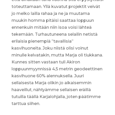
toteuttamaan. Yllä kuvatut projektit veivät
jo melko lailla rahaa ja ne ja muutama
muukin homma pitäisi saattaa loppuun
ennenkuin mitään niin isoa voisi lähteä
tekemään. Turhautuneena selailin netistä
erilaisia pienempiä ”tavallisia”
kasvihuoneita. Joku niistä olisi voinut
minulle kelvatakin, mutta Marja oli tiukkana.
Kunnes sitten vastaan tuli Akiron
loppuunmyynnissä 4,5 metrin geodeettinen
kasvihuone 60% alennuksella. Juuri
sellaisesta Marja olikin jo aikaisemmin
haaveillut, nähtyämme sellaisen eräillä
tutuilla täällä Karjalohjalla, joten päätimme
tarttua siihen.