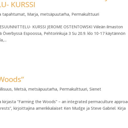
U- KURSSI
ja tapahtumat
,
Marja
,
metsäpuutarha
,
Permakulttuuri
UUNNITTELU- KURSSI JEROME OSTENTOWSKI Viileän ilmaston
ivä Överbyssä Espoossa, Pehtorinkuja 3 Su 20.9. klo 10-17 käytännön
,...
 Woods”
allisuus
,
Metsä
,
metsäpuutarha
,
Permakulttuuri
,
Sienet
sta kirjasta ”Farming the Woods” – an integrated permaculture appro
sts”, kirjoittajina amerikkalaiset Ken Mudge ja Steve Gabriel. Kirja