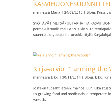
KASVIHUONESUUNNITTEL
mennessä
Marja
|
24/08/2015
|
Blogi
,
Kurssit 
SYÖTÄVÄT METSÄPUUTARHAT JA KASVIHUONES
permakulttuurikurssi La 19.9. klo 9-16 teoriapä
suunnittelutyöpaja Iso-orvokkiniityllä Karjalohjalla
Kirja-arvio: ”Farming the
mennessä
Erkki
|
30/11/2014
|
Blogi
,
Erkki
,
Kirj
Jostakin tupsahti eteeni mainos juuri julkaistu
to growing food and medicinals in temperate fore
vaikutti...