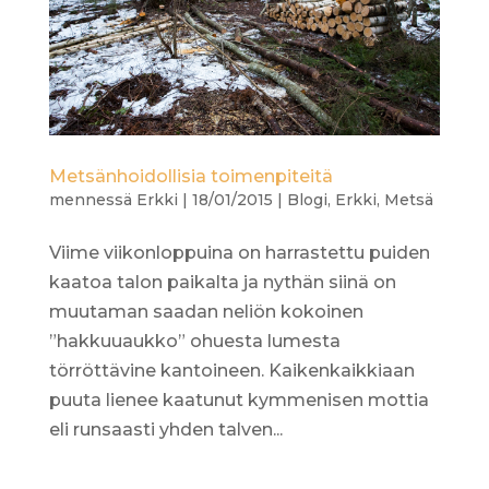
Metsänhoidollisia toimenpiteitä
mennessä
Erkki
|
18/01/2015
|
Blogi
,
Erkki
,
Metsä
Viime viikonloppuina on harrastettu puiden
kaatoa talon paikalta ja nythän siinä on
muutaman saadan neliön kokoinen
”hakkuuaukko” ohuesta lumesta
törröttävine kantoineen. Kaikenkaikkiaan
puuta lienee kaatunut kymmenisen mottia
eli runsaasti yhden talven...