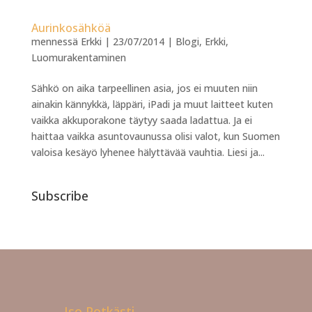
Aurinkosähköä
mennessä
Erkki
|
23/07/2014
|
Blogi
,
Erkki
,
Luomurakentaminen
Sähkö on aika tarpeellinen asia, jos ei muuten niin
ainakin kännykkä, läppäri, iPadi ja muut laitteet kuten
vaikka akkuporakone täytyy saada ladattua. Ja ei
haittaa vaikka asuntovaunussa olisi valot, kun Suomen
valoisa kesäyö lyhenee hälyttävää vauhtia. Liesi ja...
Subscribe
Iso Potkästi