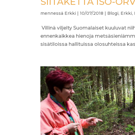
SIITAKETTA ISO-OR
mennessä
Erkki
|
10/07/2018
|
Blogi
,
Erkki
,
Villinä viljelty Suomalaiset kuuluvat nii
ennenkaikkea hienoja metsäsieniämme
sisätiloissa hallituissa olosuhteissa kasv