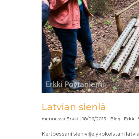
Latvian sieniä
mennessä
Erkki
|
18/06/2015
|
Blogi
,
Erkki
,
Kertoessani sieniviljelykokeistani latvi