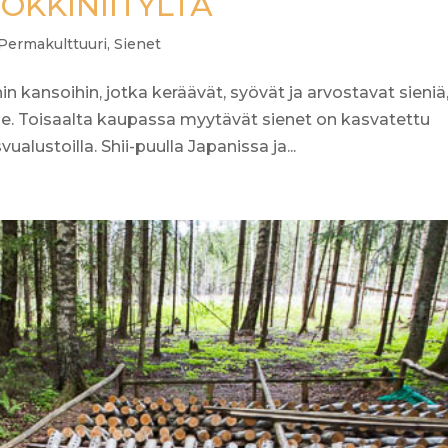
VOKKINIITYLTÄ
Permakulttuuri
,
Sienet
hin kansoihin, jotka keräävät, syövät ja arvostavat sieniä
. Toisaalta kaupassa myytävät sienet on kasvatettu
ualustoilla. Shii-puulla Japanissa ja...