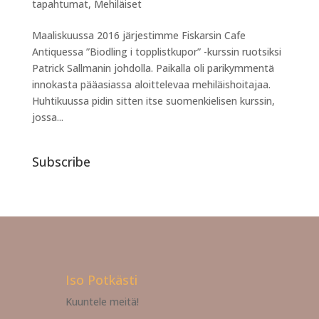
tapahtumat
,
Mehiläiset
Maaliskuussa 2016 järjestimme Fiskarsin Cafe
Antiquessa ”Biodling i topplistkupor” -kurssin ruotsiksi
Patrick Sallmanin johdolla. Paikalla oli parikymmentä
innokasta pääasiassa aloittelevaa mehiläishoitajaa.
Huhtikuussa pidin sitten itse suomenkielisen kurssin,
jossa...
Subscribe
Iso Potkästi
Kuuntele meitä!