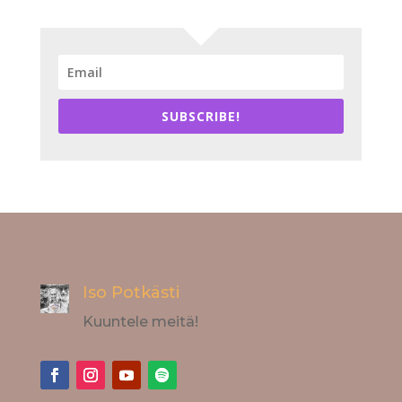
SUBSCRIBE!
Iso Potkästi
Kuuntele meitä!