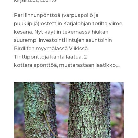
Kirjallisuus
,
Luonto
Pari linnunpönttöä (varpuspöllö ja
puukiipijä) ostettiin Karjalohjan torilta viime
kesänä. Nyt käytiin tekemässä hiukan
suurempi investointi lintujen asuntoihin
Birdlifen myymälässä Viikissä.
Tinttipönttöjä kahta laatua, 2
kottaraispönttöä, mustarastaan laatikko,...