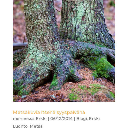
Metsäkuvia itsenäisyyspäivänä
mennessä
Erkki
|
06/12/2014
|
Blogi
,
Erkki
,
Luonto
,
Metsä