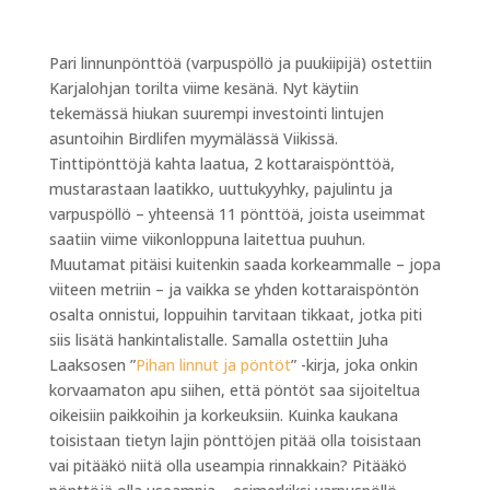
Pari linnunpönttöä (varpuspöllö ja puukiipijä) ostettiin
Karjalohjan torilta viime kesänä. Nyt käytiin
tekemässä hiukan suurempi investointi lintujen
asuntoihin Birdlifen myymälässä Viikissä.
Tinttipönttöjä kahta laatua, 2 kottaraispönttöä,
mustarastaan laatikko, uuttukyyhky, pajulintu ja
varpuspöllö – yhteensä 11 pönttöä, joista useimmat
saatiin viime viikonloppuna laitettua puuhun.
Muutamat pitäisi kuitenkin saada korkeammalle – jopa
viiteen metriin – ja vaikka se yhden kottaraispöntön
osalta onnistui, loppuihin tarvitaan tikkaat, jotka piti
siis lisätä hankintalistalle. Samalla ostettiin Juha
Laaksosen ”
Pihan linnut ja pöntöt
” -kirja, joka onkin
korvaamaton apu siihen, että pöntöt saa sijoiteltua
oikeisiin paikkoihin ja korkeuksiin. Kuinka kaukana
toisistaan tietyn lajin pönttöjen pitää olla toisistaan
vai pitääkö niitä olla useampia rinnakkain? Pitääkö