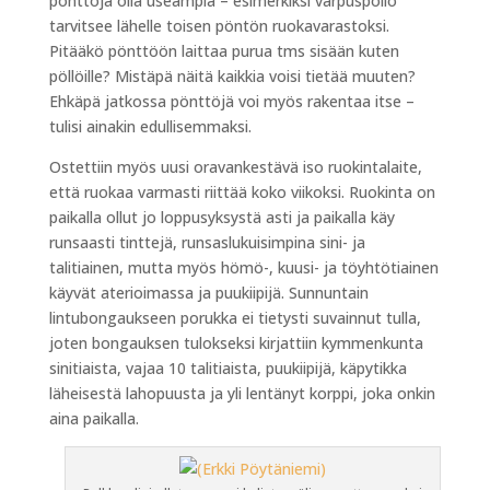
pönttöjä olla useampia – esimerkiksi varpuspöllö
tarvitsee lähelle toisen pöntön ruokavarastoksi.
Pitääkö pönttöön laittaa purua tms sisään kuten
pöllöille? Mistäpä näitä kaikkia voisi tietää muuten?
Ehkäpä jatkossa pönttöjä voi myös rakentaa itse –
tulisi ainakin edullisemmaksi.
Ostettiin myös uusi oravankestävä iso ruokintalaite,
että ruokaa varmasti riittää koko viikoksi. Ruokinta on
paikalla ollut jo loppusyksystä asti ja paikalla käy
runsaasti tinttejä, runsaslukuisimpina sini- ja
talitiainen, mutta myös hömö-, kuusi- ja töyhtötiainen
käyvät aterioimassa ja puukiipijä. Sunnuntain
lintubongaukseen porukka ei tietysti suvainnut tulla,
joten bongauksen tulokseksi kirjattiin kymmenkunta
sinitiaista, vajaa 10 talitiaista, puukiipijä, käpytikka
läheisestä lahopuusta ja yli lentänyt korppi, joka onkin
aina paikalla.