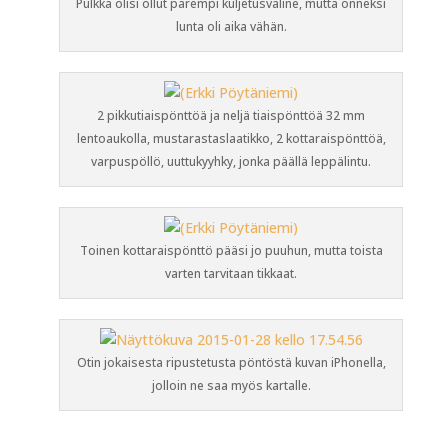
Pulkka olisi ollut parempi kuljetusväline, mutta onneksi
lunta oli aika vähän.
2 pikkutiaispönttöä ja neljä tiaispönttöä 32 mm
lentoaukolla, mustarastaslaatikko, 2 kottaraispönttöä,
varpuspöllö, uuttukyyhky, jonka päällä leppälintu.
Toinen kottaraispönttö pääsi jo puuhun, mutta toista
varten tarvitaan tikkaat.
Otin jokaisesta ripustetusta pöntöstä kuvan iPhonella,
jolloin ne saa myös kartalle.