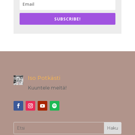
SUBSCRIBE!
Iso Potkästi
Kuuntele meitä!