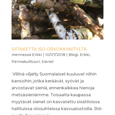
SIITAKETTA ISO-ORVOKKINIITYLTÄ
mennessä
Erkki
|
10/07/2018
|
Blogi
,
Erkki
,
Permakulttuuri
,
Sienet
Villinä viljelty Suomalaiset kuuluvat niihin
kansoihin, jotka keräävät, syövät ja
arvostavat sieniä, ennenkaikkea hienoja
metsäsieniämme. Toisaalta kaupassa
myytävät sienet on kasvatettu sisätiloissa
hallituissa olosuhteissa kasvualustoilla. Shii-