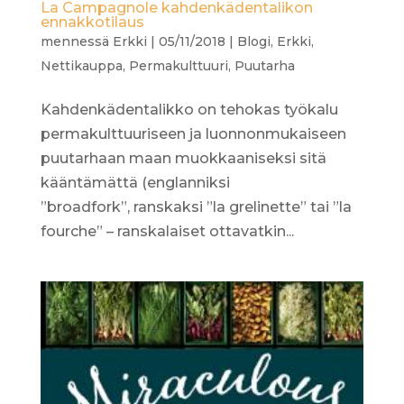
La Campagnole kahdenkädentalikon
ennakkotilaus
mennessä
Erkki
|
05/11/2018
|
Blogi
,
Erkki
,
Nettikauppa
,
Permakulttuuri
,
Puutarha
Kahdenkädentalikko on tehokas työkalu
permakulttuuriseen ja luonnonmukaiseen
puutarhaan maan muokkaaniseksi sitä
kääntämättä (englanniksi
”broadfork”, ranskaksi ”la grelinette” tai ”la
fourche” – ranskalaiset ottavatkin...