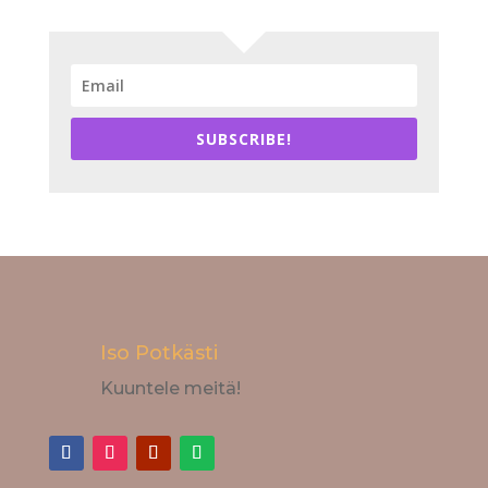
SUBSCRIBE!
Iso Potkästi
Kuuntele meitä!