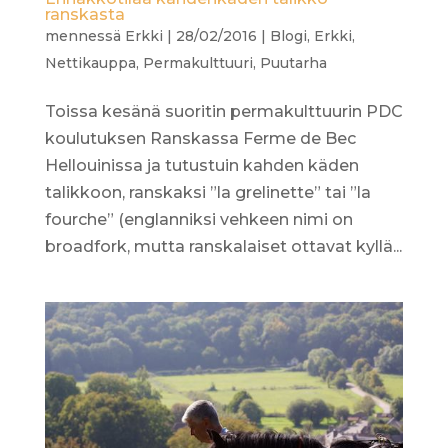
ranskasta
mennessä
Erkki
|
28/02/2016
|
Blogi
,
Erkki
,
Nettikauppa
,
Permakulttuuri
,
Puutarha
Toissa kesänä suoritin permakulttuurin PDC
koulutuksen Ranskassa Ferme de Bec
Hellouinissa ja tutustuin kahden käden
talikkoon, ranskaksi ”la grelinette” tai ”la
fourche” (englanniksi vehkeen nimi on
broadfork, mutta ranskalaiset ottavat kyllä...