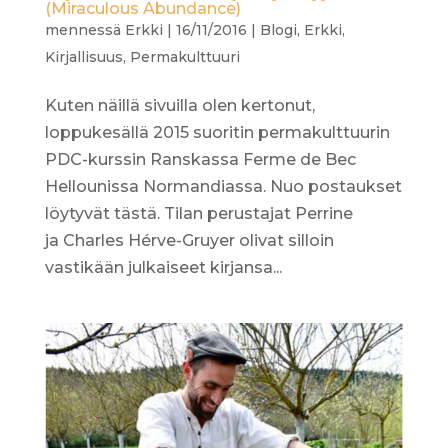
(Miraculous Abundance)
mennessä
Erkki
|
16/11/2016
|
Blogi
,
Erkki
,
Kirjallisuus
,
Permakulttuuri
Kuten näillä sivuilla olen kertonut,
loppukesällä 2015 suoritin permakulttuurin
PDC-kurssin Ranskassa Ferme de Bec
Hellounissa Normandiassa. Nuo postaukset
löytyvät tästä. Tilan perustajat Perrine
ja Charles Hérve-Gruyer olivat silloin
vastikään julkaiseet kirjansa...