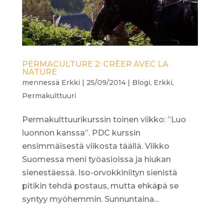
PERMACULTURE 2: CRÈER AVEC LA
NATURE
mennessä
Erkki
|
25/09/2014
|
Blogi
,
Erkki
,
Permakulttuuri
Permakulttuurikurssin toinen viikko: ”Luo
luonnon kanssa”. PDC kurssin
ensimmäisestä viikosta täällä. Viikko
Suomessa meni työasioissa ja hiukan
sienestäessä. Iso-orvokkiniityn sienistä
pitikin tehdä postaus, mutta ehkäpä se
syntyy myöhemmin. Sunnuntaina...