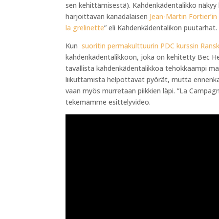
sen kehittämisestä). Kahdenkädentalikko näkyy 
harjoittavan kanadalaisen
Jean-Martin Fortier’i
la grelinette
” eli Kahdenkädentalikon puutarhat.
Kun
suoritin permakulttuurin PDC kurssin Rans
kahdenkädentalikkoon, joka on kehitetty Bec Hel
tavallista kahdenkädentalikkoa tehokkaampi maa
liikuttamista helpottavat pyörät, mutta ennenka
vaan myös murretaan piikkien läpi. ”La Campagn
tekemämme esittelyvideo.