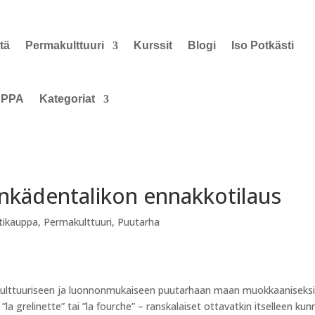
tä
Permakulttuuri
Kurssit
Blogi
Iso Potkästi
PPA
Kategoriat
kädentalikon ennakkotilaus
tikauppa
,
Permakulttuuri
,
Puutarha
ulttuuriseen ja luonnonmukaiseen puutarhaan maan muokkaaniseksi
la grelinette” tai ”la fourche” – ranskalaiset ottavatkin itselleen kun