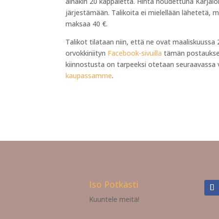
ainakin 20 kappaletta. Hinta noudettuna Karjalo
järjestämään. Talikoita ei mielellään lähetetä
maksaa 40 €.
Talikot tilataan niin, että ne ovat maaliskuussa 
orvokkiniityn
Facebook-sivuilla
tämän postauksen 
kiinnostusta on tarpeeksi otetaan seuraavassa 
kaupassamme
.
Iso Potkästi
Kuuntele meitä!