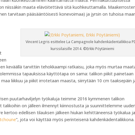
a maan kuohkeuttaminen kääntämättä maata. Permakulttuurisessa
 on niissäkin maata elävöitettävä sitä kuohkeuttamalla. Maakerroste
siihen tarvitaan pääsääntöisesti konevoimaa) ja jyrsin on tuhoisa maa
Vincent Legris esittelee La Campagnole kahdenkädentalikkoa 
kurssilaisille 2014. ©Erkki Pöytäniemi
t
neen
en keväällä tarvittiin tehokkaampi ratkaisu, joka myös murtaa maata
olemmissa tapauksissa käyttötapa on sama: talikon piikit painetaan
maa liikkuu ja piikit irrotetaan maasta, siirrytään 10 cm taaksepäin j
risen puutarhaviljelyn työkaluja teimme 2016 kymmenen talikon
t talikoihin on jälleen ilmennyt kiinnostusta ja suunnittelemme uude
re kertoo edellisen tilauksen jälkeen hiukan kehittäneensä työkalua j
itchoune
”, jota voi käyttää myös perinteisenä kahdenkädentalikkona.