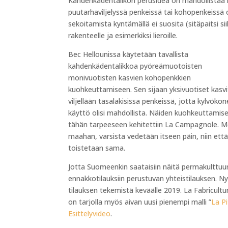
Kahdenkädentalikon perusidea on mahdollista
puutarhaviljelyssä penkeissä tai kohopenkeissä
sekoitamista kyntämällä ei suosita (sitäpaitsi 
rakenteelle ja esimerkiksi lieroille.
Bec Hellounissa käytetään tavallista
kahdenkädentalikkoa pyöreämuotoisten
monivuotisten kasvien kohopenkkien
kuohkeuttamiseen. Sen sijaan yksivuotiset kasvi
viljellään tasalakisissa penkeissä, jotta kylvöko
käyttö olisi mahdollista. Näiden kuohkeuttamise
tähän tarpeeseen kehitettiin La Campagnole. M
maahan, varsista vedetään itseen päin, niin että 
toistetaan sama.
Jotta Suomeenkin saataisiin näitä permakulttuu
ennakkotilauksiin perustuvan yhteistilauksen. Ny
tilauksen tekemistä keväälle 2019. La Fabricultu
on tarjolla myös aivan uusi pienempi malli ”
La P
Esittelyvideo
.