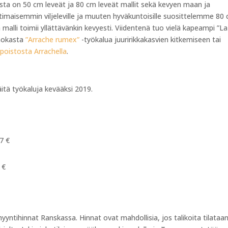
esta on 50 cm leveät ja 80 cm leveät mallit sekä kevyen maan ja
timaisemmin viljeleville ja muuten hyväkuntoisille suosittelemme 80
m malli toimii yllättävänkin kevyesti. Viidentenä tuo vielä kapeampi ”La
ehokasta
”Arrache rumex”
-työkalua juuririkkakasvien kitkemiseen tai
 poistosta Arrachella
.
tä työkaluja kevääksi 2019.
5 €
7 €
 €
myyntihinnat Ranskassa. Hinnat ovat mahdollisia, jos talikoita tilataa