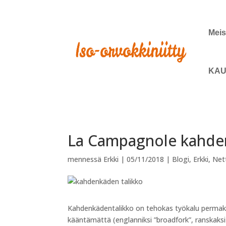
Meis
KAU
La Campagnole kahden
mennessä
Erkki
|
05/11/2018
|
Blogi
,
Erkki
,
Net
Kahdenkädentalikko on tehokas työkalu permak
kääntämättä (englanniksi ”broadfork”, ranskaksi ”