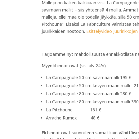
Malleja on kaiken kaikkiaan viisi. La Campagnol
savimaan mallit – siis yhteensä 4 mallia. Ammat
malleja, ellei maa ole todella jäykkää, sillä 50 c
Pitchoune”. Lisäksi La Fabriculture valmistaa t
juurikkaiden nostoon.
Esittelyvideo juuririkkojen
Tarjoamme nyt mahdollisuutta ennakkotilata näi
Myyntihinnat ovat (sis. alv 24%)
La Campagnole 50 cm savimaamalli 19
La Campagnole 50 cm kevyen maan malli 21
La Campagnole 80 cm savimaamalli 280 €
La Campagnole 80 cm kevyen maan malli 330
La Pitchoune 161 €
Arrache Rumex 48 €
Eli hinnat ovat suunnilleen samat kuin vähittäis