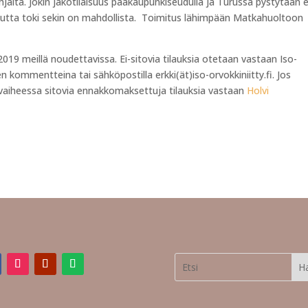
hjalta. Jokin jakotilaisuus pääkaupunkiseudulla ja Turussa pystytään 
, mutta toki sekin on mahdollista. Toimitus lähimpään Matkahuoltoon
2019 meillä noudettavissa. Ei-sitovia tilauksia otetaan vastaan Iso-
kommentteina tai sähköpostilla erkki(ät)iso-orvokkiniitty.fi. Jos
vaiheessa sitovia ennakkomaksettuja tilauksia vastaan
Holvi