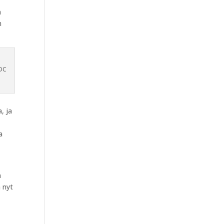
n
n
PDC
, ja
a
n
a nyt