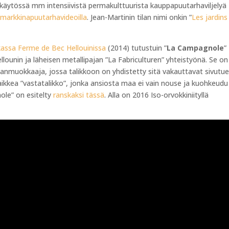
käytössä mm intensiivistä permakulttuurista kauppapuutarhaviljelyä
n markkinapuutarhavideoilla
. Jean-Martinin tilan nimi onkin ”
Les jardins
kassa Ferme de Bec Hellouinissa
(2014) tutustuin ”
La Campagnole
”
lounin ja läheisen metallipajan ”La Fabriculturen” yhteistyönä. Se on
nmuokkaaja, jossa talikkoon on yhdistetty sitä vakauttavat sivutue
ikkea ”vastatalikko”, jonka ansiosta maa ei vain nouse ja kuohkeudu
ole” on esitelty
ranskaksi tässä
. Alla on 2016 Iso-orvokkiniityllä