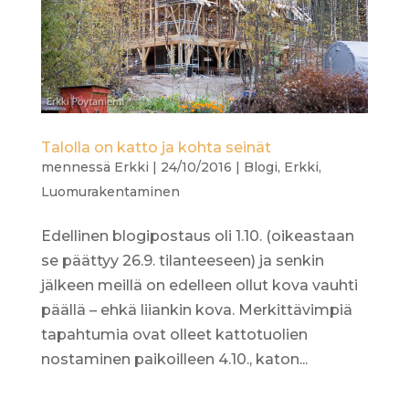
Talolla on katto ja kohta seinät
mennessä
Erkki
|
24/10/2016
|
Blogi
,
Erkki
,
Luomurakentaminen
Edellinen blogipostaus oli 1.10. (oikeastaan
se päättyy 26.9. tilanteeseen) ja senkin
jälkeen meillä on edelleen ollut kova vauhti
päällä – ehkä liiankin kova. Merkittävimpiä
tapahtumia ovat olleet kattotuolien
nostaminen paikoilleen 4.10., katon...