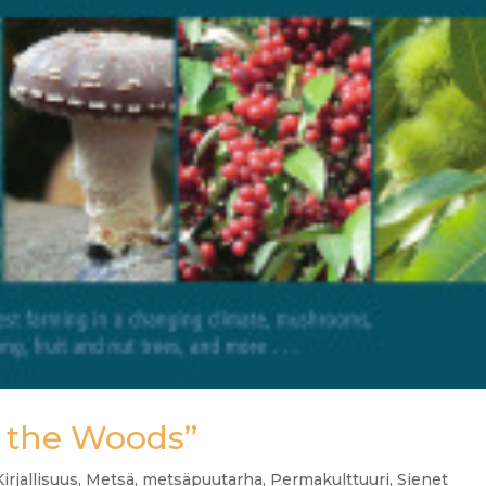
g the Woods”
Kirjallisuus
,
Metsä
,
metsäpuutarha
,
Permakulttuuri
,
Sienet