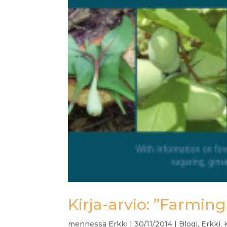
Kirja-arvio: ”Farmin
mennessä
Erkki
|
30/11/2014
|
Blogi
,
Erkki
,