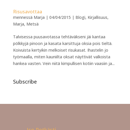
Risusavottaa
mennessä
Marja
|
04/04/2015
|
Blogi
,
Kirjallisuus
,
Marja
,
Metsä
Talvisessa puusavotassa tehtäväkseni jäi kantaa
pölkkyjä pinoon ja kasata karsittuja oksia pois tieltä.
Koivuista kertyikin melkoiset risukasat. Ihastelin jo
työmaalla, miten kauniilta oksat näyttivät valkoista
hankea vasten. Vein niitä kimpullisen kotiin vaasiin ja...
Subscribe
Iso Potkästi