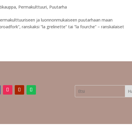
tikauppa
,
Permakulttuuri
,
Puutarha
 permakulttuuriseen ja luonnonmukaiseen puutarhaan maan
adfork”, ranskaksi ”la grelinette” tai ”la fourche” – ranskalaiset