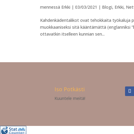
mennessä
Erkki
|
03/03/2021
|
Blogi
,
Erkki
,
Net
Kahdenkädentalikot ovat tehokkaita työkaluja
muokkaaniseksi sitä kääntämättä (englanniksi ”bro
ottavatkin itselleen kunnian sen...
Iso Potkästi
Kuuntele meitä!