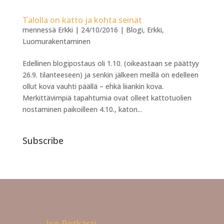
Talolla on katto ja kohta seinät
mennessä
Erkki
|
24/10/2016
|
Blogi
,
Erkki
,
Luomurakentaminen
Edellinen blogipostaus oli 1.10. (oikeastaan se päättyy
26.9. tilanteeseen) ja senkin jälkeen meillä on edelleen
ollut kova vauhti päällä – ehkä liiankin kova.
Merkittävimpiä tapahtumia ovat olleet kattotuolien
nostaminen paikoilleen 4.10., katon...
Subscribe
Iso Potkästi