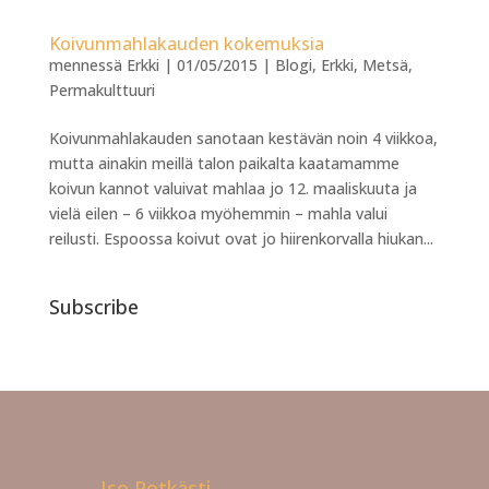
Koivunmahlakauden kokemuksia
mennessä
Erkki
|
01/05/2015
|
Blogi
,
Erkki
,
Metsä
,
Permakulttuuri
Koivunmahlakauden sanotaan kestävän noin 4 viikkoa,
mutta ainakin meillä talon paikalta kaatamamme
koivun kannot valuivat mahlaa jo 12. maaliskuuta ja
vielä eilen – 6 viikkoa myöhemmin – mahla valui
reilusti. Espoossa koivut ovat jo hiirenkorvalla hiukan...
Subscribe
Iso Potkästi