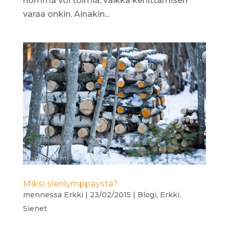
homma voi toimia, vaikka kehittämisen
varaa onkin. Ainakin...
Miksi sieniymppäystä?
mennessä
Erkki
|
23/02/2015
|
Blogi
,
Erkki
,
Sienet