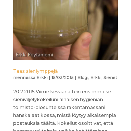
Taas sieniymppejä
mennessä
Erkki
|
15/03/2015
|
Blogi
,
Erkki
,
Sienet
20.2.2015 Viime keväänä tein ensimmäiset
sieniviljelykokeiluni alhaisen hygienian
toimisto-olosuhteissa rakentamassani
hanskalaatikossa, mistä löytyy aikaisempia
postauksia täältä. Kokeilut osoittivat, että