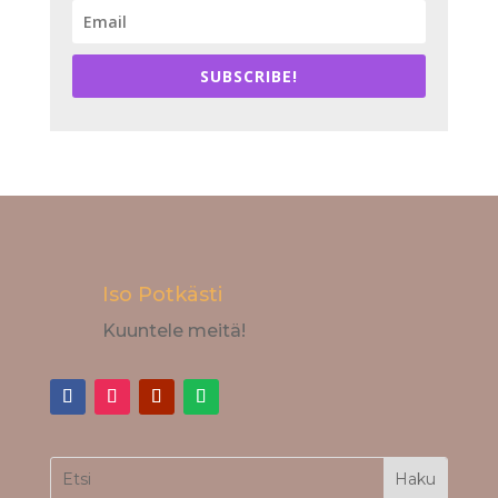
SUBSCRIBE!
Iso Potkästi
Kuuntele meitä!