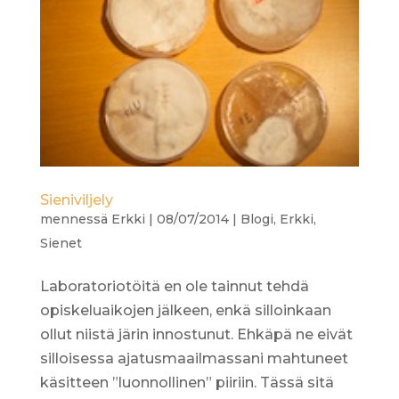
Sieniviljely
mennessä
Erkki
|
08/07/2014
|
Blogi
,
Erkki
,
Sienet
Laboratoriotöitä en ole tainnut tehdä
opiskeluaikojen jälkeen, enkä silloinkaan
ollut niistä järin innostunut. Ehkäpä ne eivät
silloisessa ajatusmaailmassani mahtuneet
käsitteen ”luonnollinen” piiriin. Tässä sitä