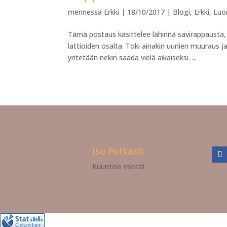
mennessä
Erkki
|
18/10/2017
|
Blogi
,
Erkki
,
Luo
Tämä postaus käsittelee lähinnä savirappausta, 
lattioiden osalta. Toki ainakin uunien muuraus 
yritetään nekin saada vielä aikaiseksi. ...
Iso Potkästi
Kuuntele meitä!