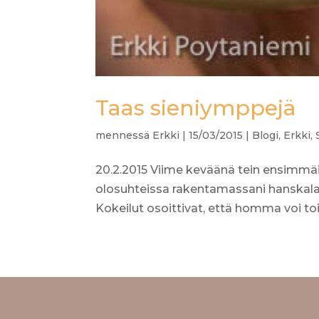
Taas sieniymppejä
mennessä
Erkki
|
15/03/2015
|
Blogi
,
Erkki
,
20.2.2015 Viime keväänä tein ensimmäis
olosuhteissa rakentamassani hanskalaa
Kokeilut osoittivat, että homma voi toi