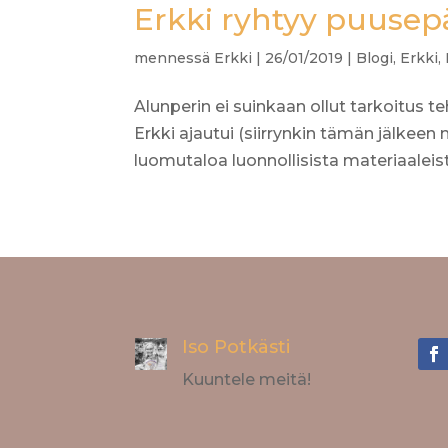
Erkki ryhtyy puusepäk
mennessä
Erkki
|
26/01/2019
|
Blogi
,
Erkki
,
Alunperin ei suinkaan ollut tarkoitus teh
Erkki ajautui (siirrynkin tämän jälkee
luomutaloa luonnollisista materiaaleista 
Iso Potkästi
Kuuntele meitä!