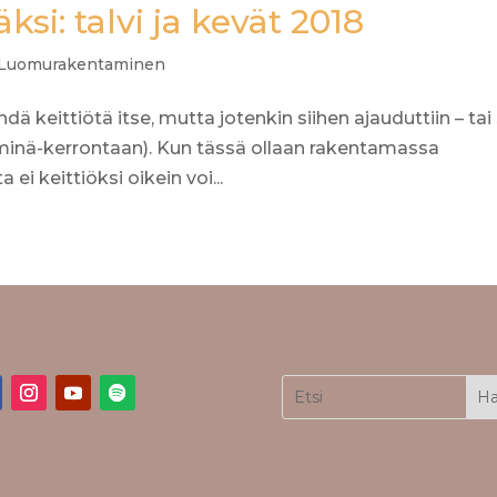
si: talvi ja kevät 2018
Luomurakentaminen
dä keittiötä itse, mutta jotenkin siihen ajauduttiin – tai 
n minä-kerrontaan). Kun tässä ollaan rakentamassa
ei keittiöksi oikein voi...