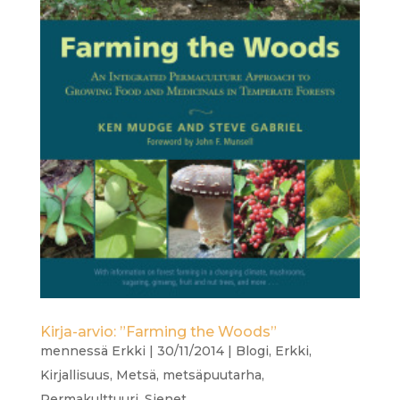
Kirja-arvio: ”Farming the Woods”
mennessä
Erkki
|
30/11/2014
|
Blogi
,
Erkki
,
Kirjallisuus
,
Metsä
,
metsäpuutarha
,
Permakulttuuri
,
Sienet