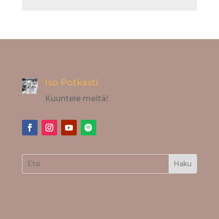
Iso Potkästi
Kuuntele meitä!