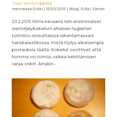
Taas sieniymppejä
mennessä
Erkki
|
15/03/2015
|
Blogi
,
Erkki
,
Sienet
20.2.2015 Viime keväänä tein ensimmäiset
sieniviljelykokeiluni alhaisen hygienian
toimisto-olosuhteissa rakentamassani
hanskalaatikossa, mistä löytyy aikaisempia
postauksia täältä. Kokeilut osoittivat, että
homma voi toimia, vaikka kehittämisen
varaa onkin. Ainakin...