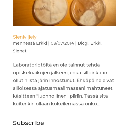
Sieniviljely
mennessä
Erkki
|
08/07/2014
|
Blogi
,
Erkki
,
Sienet
Laboratoriotöitä en ole tainnut tehdä
opiskeluaikojen jälkeen, enkä silloinkaan
ollut niistä järin innostunut. Ehkäpä ne eivät
silloisessa ajatusmaailmassani mahtuneet
käsitteen ”luonnollinen” piiriin. Tässä sitä
kuitenkin ollaan kokeilemassa onko...
Subscribe