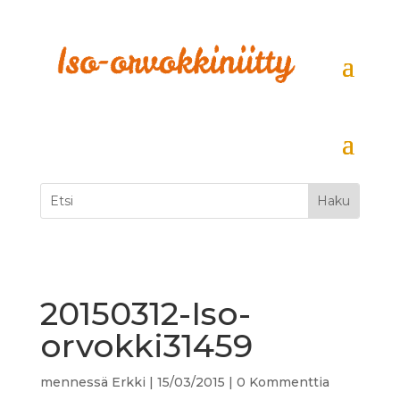
20150312-Iso-
orvokki31459
mennessä
Erkki
|
15/03/2015
|
0 Kommenttia