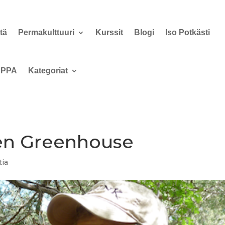
tä
Permakulttuuri
Kurssit
Blogi
Iso Potkästi
PPA
Kategoriat
en Greenhouse
ia