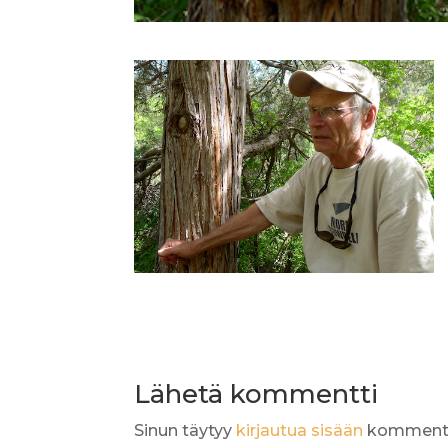
Lähetä kommentti
Sinun täytyy
kirjautua sisään
kommento