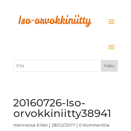
20160726-Iso-
orvokkiniitty38941
mennessä
Erkki
|
28/02/2017
|
0 Kommenttia