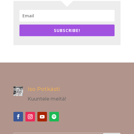
SUBSCRIBE!
Iso Potkästi
Kuuntele meitä!