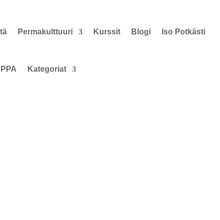
tä
Permakulttuuri
Kurssit
Blogi
Iso Potkästi
PPA
Kategoriat