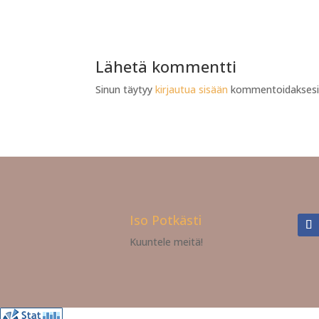
Lähetä kommentti
Sinun täytyy
kirjautua sisään
kommentoidaksesi
Iso Potkästi
Kuuntele meitä!