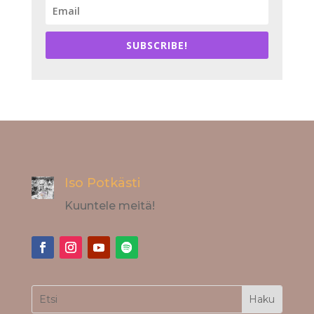
SUBSCRIBE!
Iso Potkästi
Kuuntele meitä!