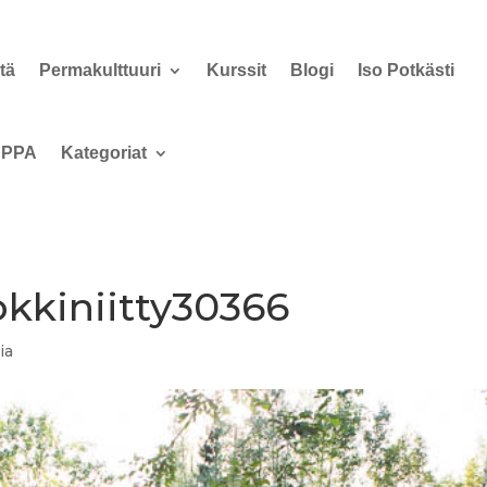
tä
Permakulttuuri
Kurssit
Blogi
Iso Potkästi
PPA
Kategoriat
okkiniitty30366
ia