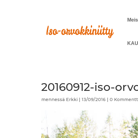
Meis
KAU
20160912-iso-orv
mennessä
Erkki
|
13/09/2016
|
0 Kommentt