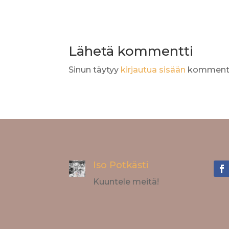
Lähetä kommentti
Sinun täytyy
kirjautua sisään
kommento
Iso Potkästi
Kuuntele meitä!