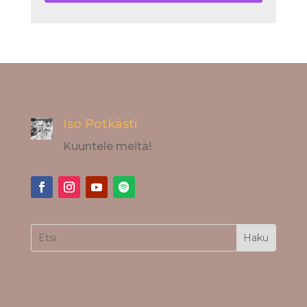
Iso Potkästi
Kuuntele meitä!