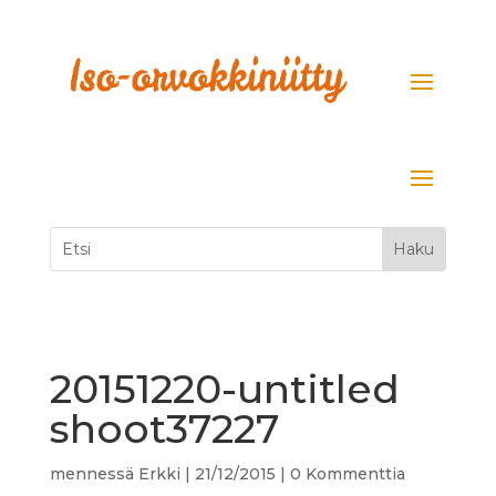
20151220-untitled
shoot37227
mennessä
Erkki
|
21/12/2015
|
0 Kommenttia