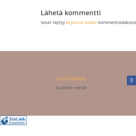
Lähetä kommentti
Sinun täytyy
kirjautua sisään
kommentoidaksesi
Iso Potkästi
Kuuntele meitä!