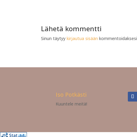
Lähetä kommentti
Sinun täytyy
kirjautua sisään
kommentoidaksesi
Iso Potkästi
Kuuntele meitä!