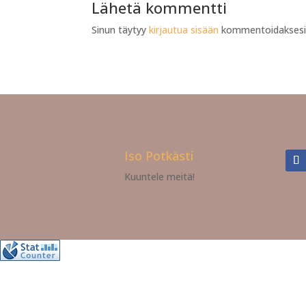
Lähetä kommentti
Sinun täytyy
kirjautua sisään
kommentoidaksesi
Iso Potkästi
Kuuntele meitä!